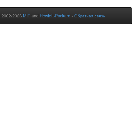
© 2002-2026
MIT
and
Hewlett-Packard
-
Обратная связь