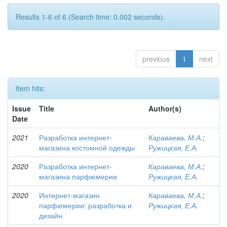
Results 1-6 of 6 (Search time: 0.002 seconds).
previous
1
next
Item hits:
Issue
Title
Author(s)
Date
2021
Разработка интернет-
Караваева, М.А.
;
магазина костомной одежды
Ружицкая, Е.А.
2020
Разработка интернет-
Караваева, М.А.
;
магазина парфюмерии
Ружицкая, Е.А.
2020
Интернет-магазин
Караваева, М.А.
;
парфюмерии: разработка и
Ружицкая, Е.А.
дизайн