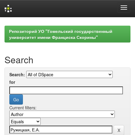
Skip
navigation
Репозиторий УО "Гомельский государственный
университет имени Франциска Скорины"
Search
Search:
for
Current filters: