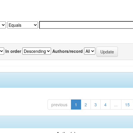
In order
Authors/record
previous
1
2
3
4
...
15