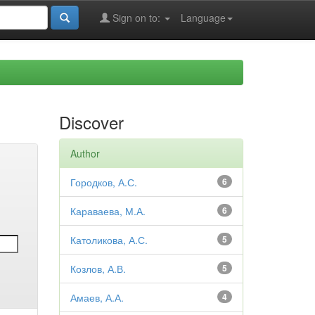
Sign on to:
Language
Discover
Author
Городков, А.С.
6
Караваева, М.А.
6
Католикова, А.С.
5
Козлов, А.В.
5
Амаев, А.А.
4