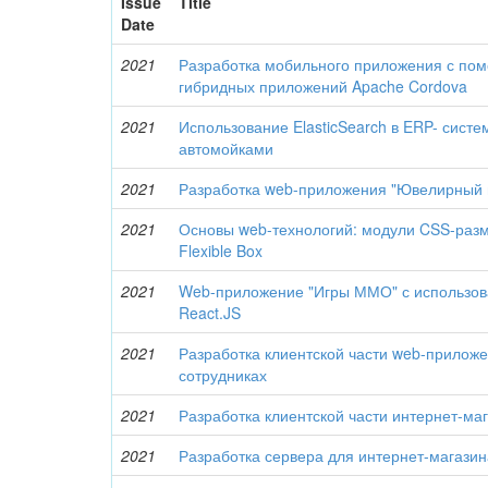
Issue
Title
Date
2021
Разработка мобильного приложения с п
гибридных приложений Apache Cordova
2021
Использование ElasticSearch в ERP- сист
автомойками
2021
Разработка web-приложения "Ювелирный 
2021
Основы web-технологий: модули CSS-разм
Flexible Box
2021
Web-приложение "Игры ММО" с использов
React.JS
2021
Разработка клиентской части web-приложе
сотрудниках
2021
Разработка клиентской части интернет-ма
2021
Разработка сервера для интернет-магазин