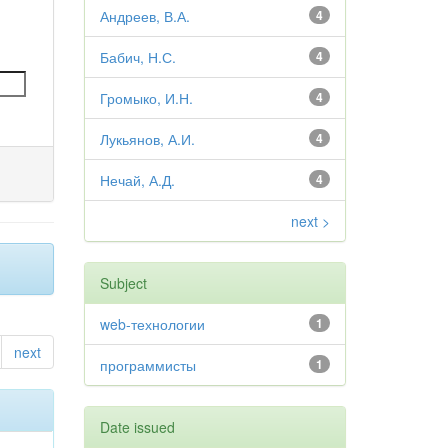
Андреев, В.А.
4
Бабич, Н.С.
4
Громыко, И.Н.
4
Лукьянов, А.И.
4
Нечай, А.Д.
4
next >
Subject
web-технологии
1
next
программисты
1
Date issued