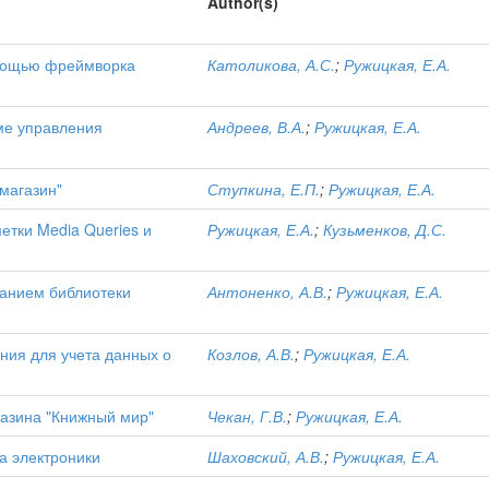
Author(s)
омощью фреймворка
Католикова, А.С.
;
Ружицкая, Е.А.
еме управления
Андреев, В.А.
;
Ружицкая, Е.А.
магазин"
Ступкина, Е.П.
;
Ружицкая, Е.А.
етки Media Queries и
Ружицкая, Е.А.
;
Кузьменков, Д.С.
анием библиотеки
Антоненко, А.В.
;
Ружицкая, Е.А.
ния для учета данных о
Козлов, А.В.
;
Ружицкая, Е.А.
газина "Книжный мир"
Чекан, Г.В.
;
Ружицкая, Е.А.
а электроники
Шаховский, А.В.
;
Ружицкая, Е.А.