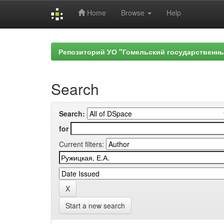
Home
Browse
Help
Skip
navigation
Репозиторий УО "Гомельский государственн
Search
Search:
for
Current filters:
Start a new search