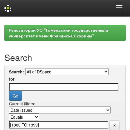
Skip
navigation
Репозиторий УО "Гомельский государственный
университет имени Франциска Скорины"
Search
Search:
for
Current filters: