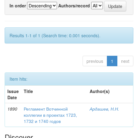
In order
Authors/record
Results 1-1 of 1 (Search time: 0.001 seconds).
previous
1
next
Item hits:
Issue
Title
Author(s)
Date
1890
Регламент Вотчинной
Ардашев, Н.Н.
коллегии в проектах 1723,
1732 и 1740 годов
Discover