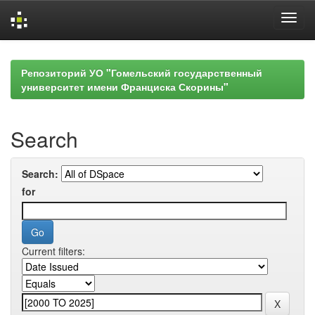
Skip
navigation
Репозиторий УО "Гомельский государственный
университет имени Франциска Скорины"
Search
Search:
for
Current filters: