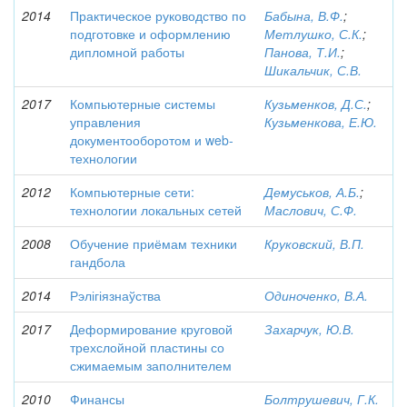
2014
Практическое руководство по
Бабына, В.Ф.
;
подготовке и оформлению
Метлушко, С.К.
;
дипломной работы
Панова, Т.И.
;
Шикальчик, С.В.
2017
Компьютерные системы
Кузьменков, Д.С.
;
управления
Кузьменкова, Е.Ю.
документооборотом и web-
технологии
2012
Компьютерные сети:
Демуськов, А.Б.
;
технологии локальных сетей
Маслович, С.Ф.
2008
Обучение приёмам техники
Круковский, В.П.
гандбола
2014
Рэлігіязнаўства
Одиноченко, В.А.
2017
Деформирование круговой
Захарчук, Ю.В.
трехслойной пластины со
сжимаемым заполнителем
2010
Финансы
Болтрушевич, Г.К.