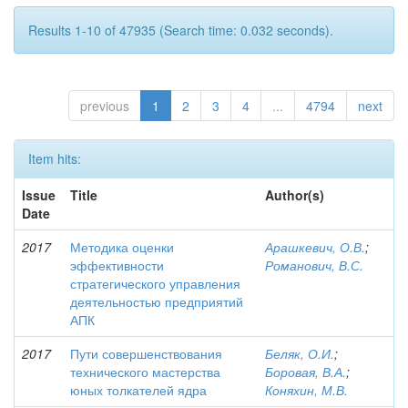
Results 1-10 of 47935 (Search time: 0.032 seconds).
previous
1
2
3
4
...
4794
next
Item hits:
Issue
Title
Author(s)
Date
2017
Методика оценки
Арашкевич, О.В.
;
эффективности
Романович, В.С.
стратегического управления
деятельностью предприятий
АПК
2017
Пути совершенствования
Беляк, О.И.
;
технического мастерства
Боровая, В.А.
;
юных толкателей ядра
Коняхин, М.В.