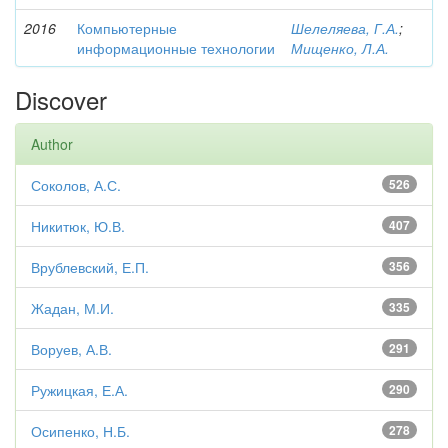
2016
Компьютерные
Шелеляева, Г.А.
;
информационные технологии
Мищенко, Л.А.
Discover
Author
Соколов, А.С.
526
Никитюк, Ю.В.
407
Врублевский, Е.П.
356
Жадан, М.И.
335
Воруев, А.В.
291
Ружицкая, Е.А.
290
Осипенко, Н.Б.
278