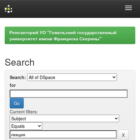
Skip
navigation
Репозиторий УО "Гомельский государственный
университет имени Франциска Скорины"
Search
Search:
for
Current filters: