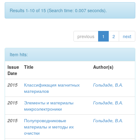
Results 1-10 of 15 (Search time: 0.007 seconds).
previous
1
2
next
Item hits:
Issue
Title
Author(s)
Date
2015
Классификация магнитных
Гольдаде, В.А.
материалов
2015
Элементы и материалы
Гольдаде, В.А.
микроэлектроники
2015
Полупроводниковые
Гольдаде, В.А.
материалы и методы их
очистки