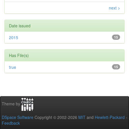
next >
Date issued
2015
15
Has File(s)
true
15
Theme by
DSpace Software
Copyright © 2002-2026
MIT
and
Hewlett-Packard
-
Feedback