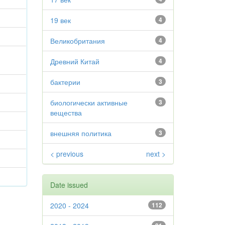
19 век
4
Великобритания
4
Древний Китай
4
бактерии
3
биологически активные
3
вещества
внешняя политика
3
< previous
next >
Date issued
2020 - 2024
112