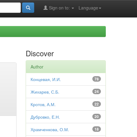
Sign on to:
Language
Discover
Author
Концевая, И.И.
78
Жихарев, С.Б.
24
Кротов, А.М.
22
Дубровко, Е.Н.
20
Храмченкова, О.М.
18