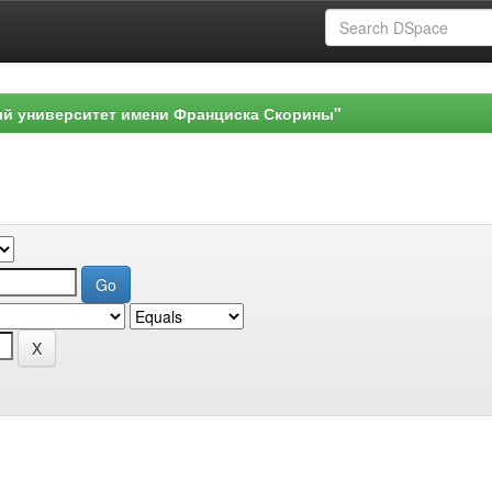
ый университет имени Франциска Скорины"