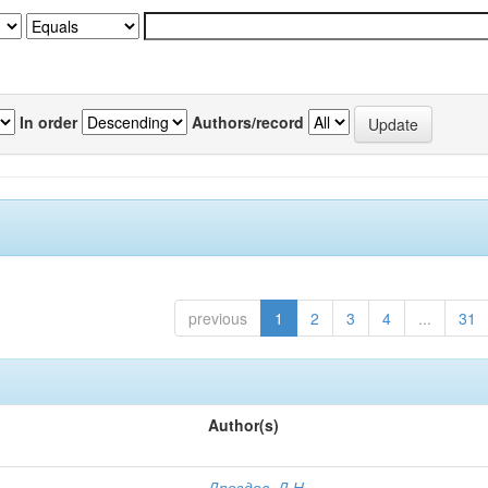
In order
Authors/record
previous
1
2
3
4
...
31
Author(s)
Дроздов, Д.Н.