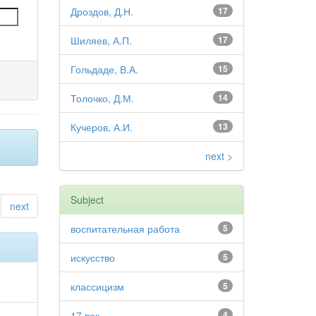
Дроздов, Д.Н.
17
Шиляев, А.П.
17
Гольдаде, В.А.
15
Толочко, Д.М.
14
Кучеров, А.И.
13
next >
Subject
next
воспитательная работа
5
искусство
5
классицизм
5
17 век
4