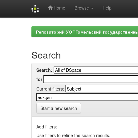
Home
Browse
Help
Skip
navigation
Репозиторий УО "Гомельский государственн
Search
Search:
for
Current filters:
Start a new search
Add filters:
Use filters to refine the search results.