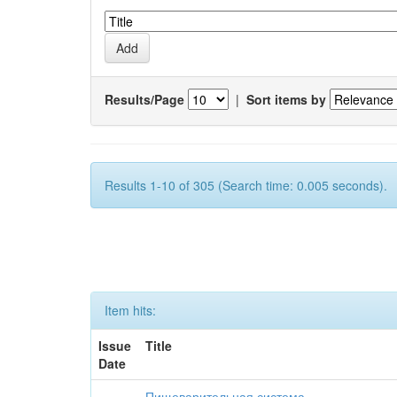
Results/Page
|
Sort items by
Results 1-10 of 305 (Search time: 0.005 seconds).
Item hits:
Issue
Title
Date
-
Пищеварительная система