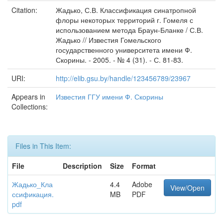
Citation:
Жадько, С.В. Классификация синатропной
флоры некоторых территорий г. Гомеля с
использованием метода Браун-Бланке / С.В.
Жадько // Известия Гомельского
государственного университета имени Ф.
Скорины. - 2005. - № 4 (31). - С. 81-83.
URI:
http://elib.gsu.by/handle/123456789/23967
Appears in
Известия ГГУ имени Ф. Скорины
Collections:
Files in This Item:
File
Description
Size
Format
Жадько_Кла
4.4
Adobe
View/Open
ссификация.
MB
PDF
pdf