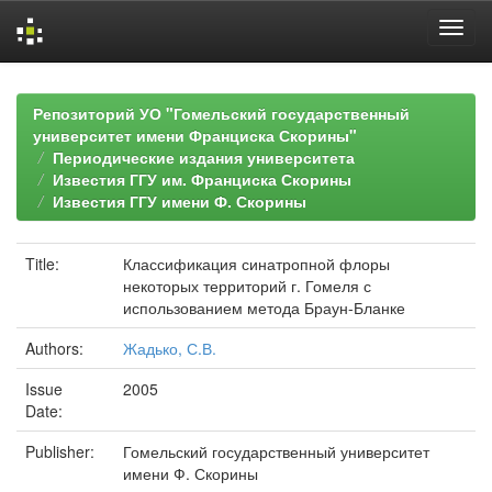
Skip
navigation
Репозиторий УО "Гомельский государственный
университет имени Франциска Скорины"
Периодические издания университета
Известия ГГУ им. Франциска Скорины
Известия ГГУ имени Ф. Скорины
Title:
Классификация синатропной флоры
некоторых территорий г. Гомеля с
использованием метода Браун-Бланке
Authors:
Жадько, С.В.
Issue
2005
Date:
Publisher:
Гомельский государственный университет
имени Ф. Скорины