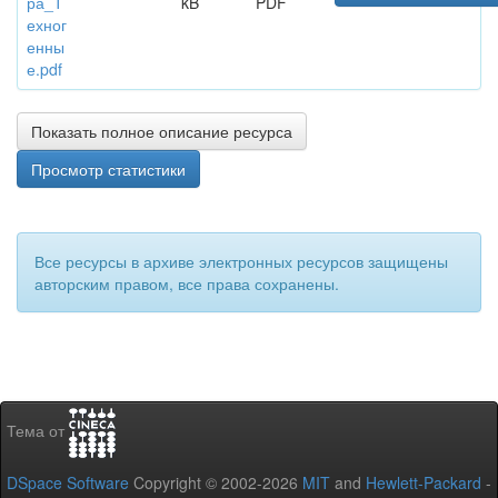
ра_Т
kB
PDF
ехног
енны
е.pdf
Показать полное описание ресурса
Просмотр статистики
Все ресурсы в архиве электронных ресурсов защищены
авторским правом, все права сохранены.
Тема от
DSpace Software
Copyright © 2002-2026
MIT
and
Hewlett-Packard
-