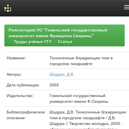
Skip
navigation
Репозиторий УО "Гомельский государственный
университет имени Франциска Скорины"
Труды учёных ГГУ
Статьи
Название:
Техногенные блуждающие токи в
городском ландшафте
Авторы:
Шадура, Д.В.
Дата публикации:
2003
Издательство:
Гомельский государственный
университет имени Ф.Скорины
Библиографическое
Шадура, Д.В. Техногенные блуждающие
описание:
токи в городском ландшафте / Д.В.
Шадура // Творчество молодых, 2003 :