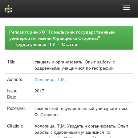
Skip
navigation
Репозиторий УО "Гомельский государственный
университет имени Франциска Скорины"
Труды учёных ГГУ
Статьи
Title:
Увидеть и организовать. Опыт работы с
одаренными учащимися по географии
Authors:
Холопица, Т.М.
Issue
2017
Date:
Publisher:
Гомельский государственный университет им.
Ф. Скорины
Citation:
Холопица, Т.М. Увидеть и организовать. Опыт
работы с одаренными учащимися по