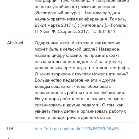
географии / Т.М. Холопица // Географические
аспекты устойчивого развития регионов
[Электронный ресурс] : II международная
научно-практическая конференция (Гомель,
23-24 марта 2017 г.) : [материалы]. - Гомель :
ГГУ им. Ф. Скорины, 2017. - С. 837-841.
Abstract:
Одаренные дети. А кто это и как много их
может быть в сельской школе? Наверное,
назвать цифру сложно, но признать факт
незначительности придется. И на эту кучку
«одаренных» претендуют не только географы.
О каких творческих группах может идти речь?
Большинство педагогов на эти и другие
доводы сошлются, чтобы обосновать
невозможность работы по теме публикации.
Но у автора работа есть, а, значит, ее могут
организовать и другие педагоги. О том, как
увидеть таких детей и организовать работу с
ними, и пойдет речь в данной статье.
URI:
http://elib.gsu.by/handle/123456789/26466