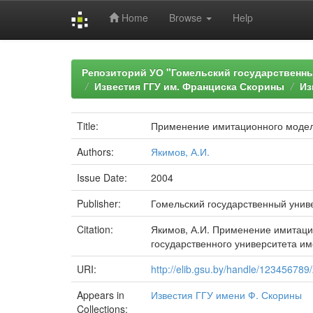
Home
Browse
Help
Skip
navigation
Репозиторий УО "Гомельский государственн
Известия ГГУ им. Франциска Скорины
Из
Title:
Применение имитационного модел
Authors:
Якимов, А.И.
Issue Date:
2004
Publisher:
Гомельский государственный унив
Citation:
Якимов, А.И. Применение имитаци
государственного университета имен
URI:
http://elib.gsu.by/handle/123456789
Appears in
Известия ГГУ имени Ф. Скорины
Collections: