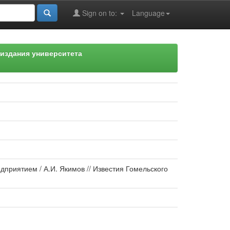
Sign on to:
Language
издания университета
риятием / А.И. Якимов // Известия Гомельского