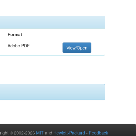
Format
Adobe PDF
View/Open
right © 2002-2026
MIT
and
Hewlett-Packard
-
Feedback