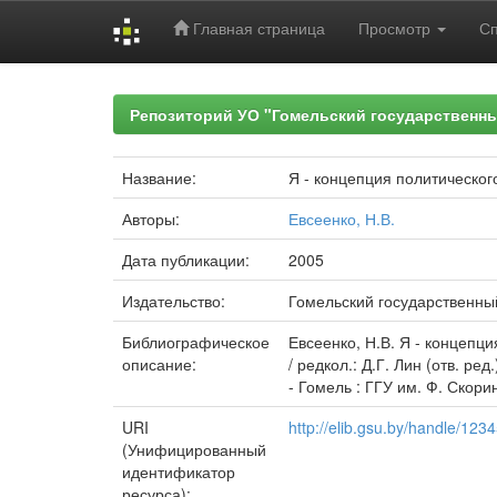
Главная страница
Просмотр
С
Skip
navigation
Репозиторий УО "Гомельский государственн
Название:
Я - концепция политическог
Авторы:
Евсеенко, Н.В.
Дата публикации:
2005
Издательство:
Гомельский государственны
Библиографическое
Евсеенко, Н.В. Я - концепци
описание:
/ редкол.: Д.Г. Лин (отв. р
- Гомель : ГГУ им. Ф. Скорин
URI
http://elib.gsu.by/handle/12
(Унифицированный
идентификатор
ресурса):