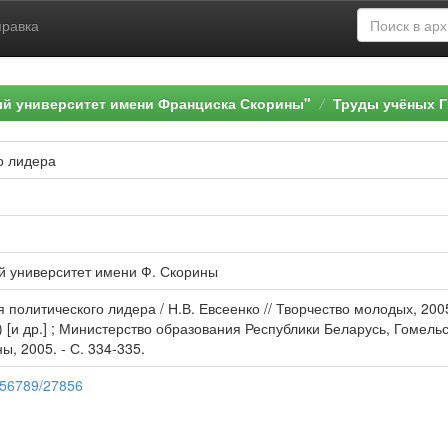
правка
ый университет имени Франциска Скорины"
Труды учёных Г
о лидера
й университет имени Ф. Скорины
я политического лидера / Н.В. Евсеенко // Творчество молодых, 20
ед.) [и др.] ; Министерство образования Республики Беларусь, Гоме
ы, 2005. - С. 334-335.
3456789/27856