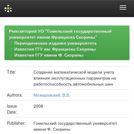
Skip
navigation
Репозиторий УО "Гомельский государственный
университет имени Франциска Скорины"
Периодические издания университета
Известия ГГУ им. Франциска Скорины
Известия ГГУ имени Ф. Скорины
Title:
Создание математической модели учета
влияния эксплутационных параметров на
работоспособность автомобильных шин
Authors:
Можаровский, В.В.
Issue
2008
Date:
Publisher:
Гомельский государственный университет
имени Ф. Скорины