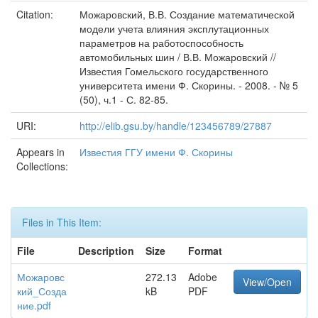
Citation:
Можаровский, В.В. Создание математической
модели учета влияния эксплутационных
параметров на работоспособность
автомобильных шин / В.В. Можаровский //
Известия Гомельского государственного
университета имени Ф. Скорины. - 2008. - № 5
(50), ч.1 - С. 82-85.
URI:
http://elib.gsu.by/handle/123456789/27887
Appears in
Известия ГГУ имени Ф. Скорины
Collections:
Files in This Item:
File
Description
Size
Format
Можаровс
272.13
Adobe
View/Open
кий_Созда
kB
PDF
ние.pdf