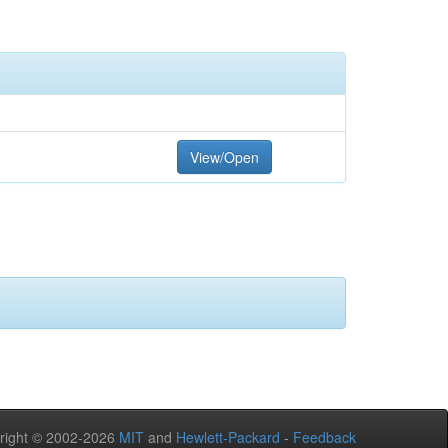
View/Open
right © 2002-2026
MIT
and
Hewlett-Packard
-
Feedback