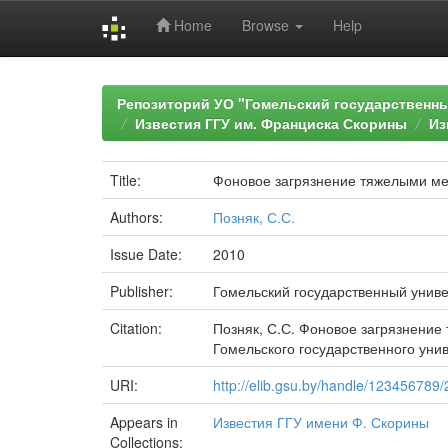
Home
Browse
Help
Skip
navigation
Репозиторий УО "Гомельский государственн
Известия ГГУ им. Франциска Скорины
Из
Title:
Фоновое загрязнение тяжелыми ме
Authors:
Позняк, С.С.
Issue Date:
2010
Publisher:
Гомельский государственный униве
Citation:
Позняк, С.С. Фоновое загрязнение
Гомельского государственного униве
URI:
http://elib.gsu.by/handle/123456789
Appears in
Известия ГГУ имени Ф. Скорины
Collections: