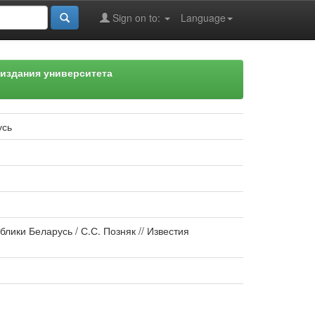
Sign on to:
Language
издания университета
усь
ики Беларусь / С.С. Позняк // Известия