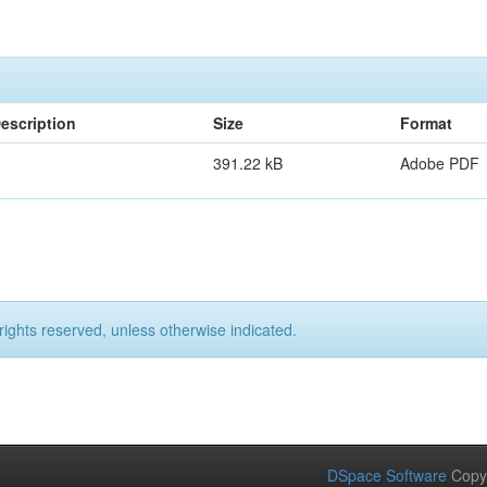
escription
Size
Format
391.22 kB
Adobe PDF
rights reserved, unless otherwise indicated.
DSpace Software
Copy