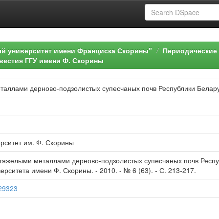
ый университет имени Франциска Скорины"
Периодические 
вестия ГГУ имени Ф. Скорины
таллами дерново-подзолистых супесчаных почв Республики Белар
рситет им. Ф. Скорины
 тяжелыми металлами дерново-подзолистых супесчаных почв Республ
рситета имени Ф. Скорины. - 2010. - № 6 (63). - С. 213-217.
/29323