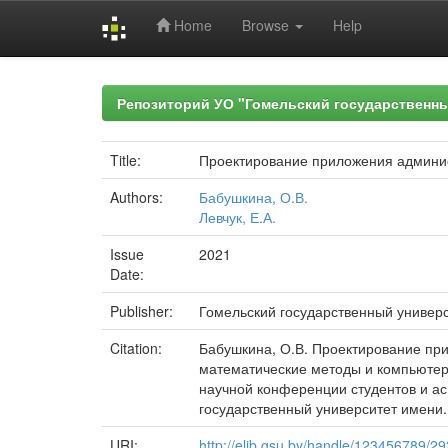
Home
Browse
Help
Skip
navigation
Репозиторий УО "Гомельский государственн
Title:
Проектирование приложения админис
Authors:
Бабушкина, О.В.
Левчук, Е.А.
Issue
2021
Date:
Publisher:
Гомельский государственный универ
Citation:
Бабушкина, О.В. Проектирование при
математические методы и компьютерн
научной конференции студентов и асп
государственный университет имени. 
URI:
http://elib.gsu.by/handle/123456789/2