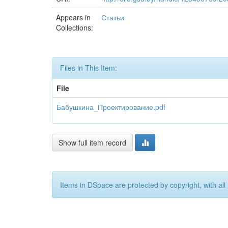
Appears in
Статьи
Collections:
Files in This Item:
File
Бабушкина_Проектирование.pdf
Show full item record
Items in DSpace are protected by copyright, with all 