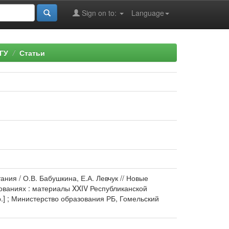
Sign on to:
Language
ГУ
Статьи
ия / О.В. Бабушкина, Е.А. Левчук // Новые
ованиях : материалы XXIV Республиканской
р.] ; Министерство образования РБ, Гомельский