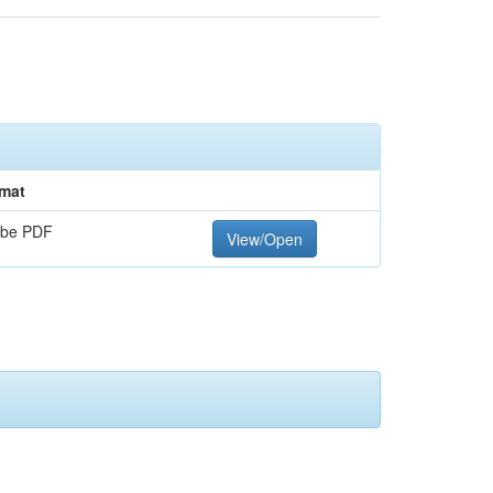
mat
be PDF
View/Open