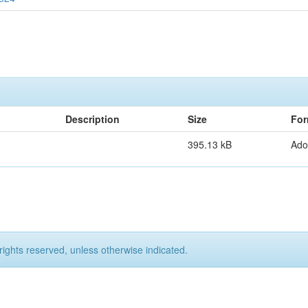
Description
Size
For
395.13 kB
Ado
rights reserved, unless otherwise indicated.