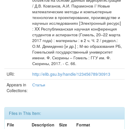
объектов на основе данных видеорегистрации
/ Д.В. Ковганов, А.И. Парамонов // Новые
математические методы и компьютерные
технологии в проектировании, производстве и
научных исследованиях [Электронный ресурс]
: XX Республиканская научная конференция
студентов и аспирантов (Гомель, 20–22 марта
2017 года) : материалы : в 2 ч. Ч. 2 / редкол.:
О.М. Демиденко [и др.] ; М-во образования РБ,
Гомельский государственный университет
имени. Ф. Скорины – Гомель : ГГУ им. Ф.
Скорины, 2017. - С. 66.
URI:
http://elib.gsu.by/handle/123456789/30913
Appears in
Статьи
Collections:
Files in This Item:
File
Description
Size
Format