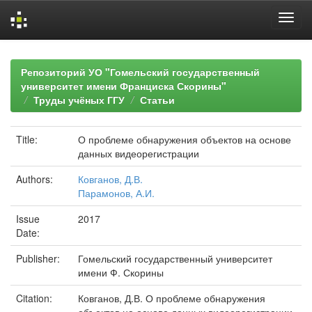
Skip
navigation
Репозиторий УО "Гомельский государственный
университет имени Франциска Скорины"
Труды учёных ГГУ
Статьи
Title:
О проблеме обнаружения объектов на основе
данных видеорегистрации
Authors:
Ковганов, Д.В.
Парамонов, А.И.
Issue
2017
Date:
Publisher:
Гомельский государственный университет
имени Ф. Скорины
Citation:
Ковганов, Д.В. О проблеме обнаружения