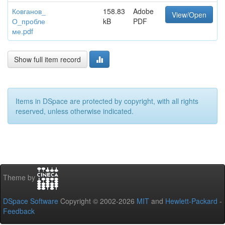
Ковганов_
158.83
Adobe
View/Open
О_пробле
kB
PDF
ме.pdf
Show full item record
Items in DSpace are protected by copyright, with all rights
reserved, unless otherwise indicated.
Theme by
DSpace Software
Copyright © 2002-2026
MIT
and
Hewlett-Packard
-
Feedback