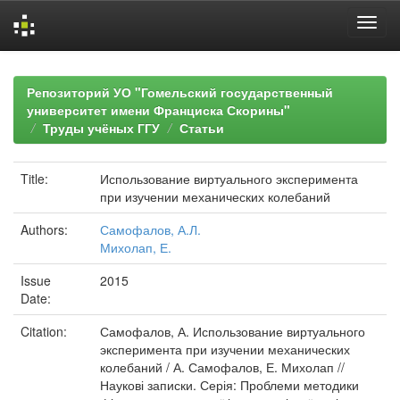
Skip
navigation
Репозиторий УО "Гомельский государственный
университет имени Франциска Скорины"
Труды учёных ГГУ
Статьи
Title:
Использование виртуального эксперимента
при изучении механических колебаний
Authors:
Самофалов, А.Л.
Михолап, Е.
Issue
2015
Date:
Citation:
Самофалов, А. Использование виртуального
эксперимента при изучении механических
колебаний / А. Самофалов, Е. Михолап //
Наукові записки. Серія: Проблеми методики