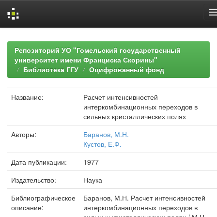
Skip
navigation
Репозиторий УО "Гомельский государственный
университет имени Франциска Скорины"
Библиотека ГГУ
Оцифрованный фонд
Название:
Расчет интенсивностей
интеркомбинационных переходов в
сильных кристаллических полях
Авторы:
Баранов, М.Н.
Кустов, Е.Ф.
Дата публикации:
1977
Издательство:
Наука
Библиографическое
Баранов, М.Н. Расчет интенсивностей
описание:
интеркомбинационных переходов в