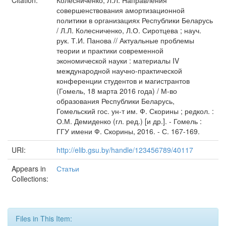
Citation:
Колесниченко, Л.Л. Направления
совершенствования амортизационной
политики в организациях Республики Беларусь
/ Л.Л. Колесниченко, Л.О. Сиротцева ; науч.
рук. Т.И. Панова // Актуальные проблемы
теории и практики современной
экономической науки : материалы IV
международной научно-практической
конференции студентов и магистрантов
(Гомель, 18 марта 2016 года) / М-во
образования Республики Беларусь,
Гомельский гос. ун-т им. Ф. Скорины ; редкол. :
О.М. Демиденко (гл. ред.) [и др.]. - Гомель :
ГГУ имени Ф. Скорины, 2016. - С. 167-169.
URI:
http://elib.gsu.by/handle/123456789/40117
Appears in
Статьи
Collections:
Files in This Item: