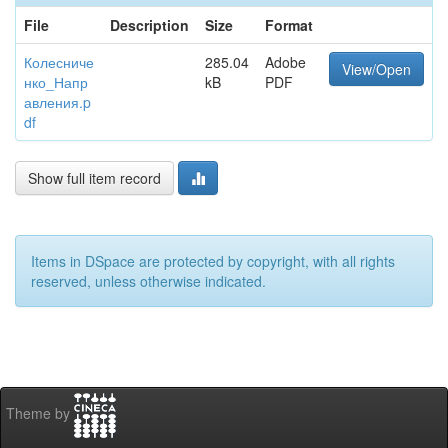
File
Description
Size
Format
Колесниче
285.04
Adobe
View/Open
нко_Напр
kB
PDF
авления.p
df
Show full item record
Items in DSpace are protected by copyright, with all rights
reserved, unless otherwise indicated.
Theme by