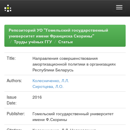
Skip
navigation
Репозиторий УО "Гомельский государственный
университет имени Франциска Скорины"
Труды учёных ГГУ
Статьи
Title:
Направления совершенствования
амортизационной политики в организациях
Республики Беларусь
Authors:
Колесниченко, Л.Л.
Сиротцева, Л.О.
Issue
2016
Date:
Publisher:
Гомельский государственный университет
имени Ф.Скорины