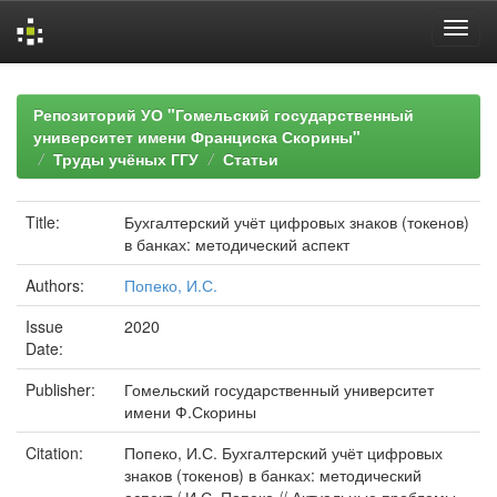
Skip
navigation
Репозиторий УО "Гомельский государственный
университет имени Франциска Скорины"
Труды учёных ГГУ
Статьи
Title:
Бухгалтерский учёт цифровых знаков (токенов)
в банках: методический аспект
Authors:
Попеко, И.С.
Issue
2020
Date:
Publisher:
Гомельский государственный университет
имени Ф.Скорины
Citation:
Попеко, И.С. Бухгалтерский учёт цифровых
знаков (токенов) в банках: методический