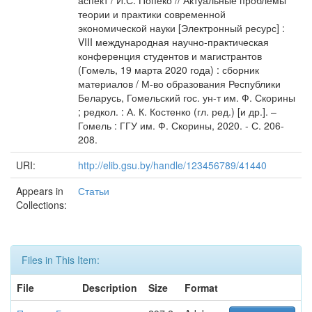
аспект / И.С. Попеко // Актуальные проблемы
теории и практики современной
экономической науки [Электронный ресурс] :
VIII международная научно-практическая
конференция студентов и магистрантов
(Гомель, 19 марта 2020 года) : сборник
материалов / М-во образования Республики
Беларусь, Гомельский гос. ун-т им. Ф. Скорины
; редкол. : А. К. Костенко (гл. ред.) [и др.]. –
Гомель : ГГУ им. Ф. Скорины, 2020. - С. 206-
208.
URI:
http://elib.gsu.by/handle/123456789/41440
Appears in
Статьи
Collections:
Files in This Item:
File
Description
Size
Format