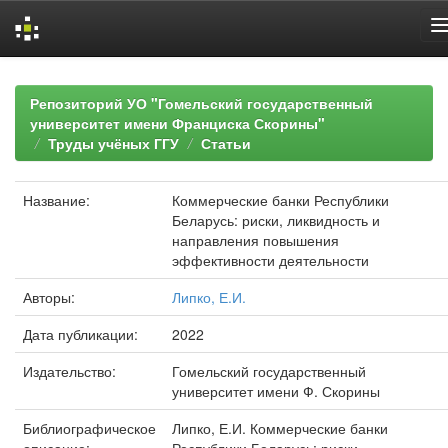
Skip
navigation
Репозиторий УО "Гомельский государственный
университет имени Франциска Скорины"
Труды учёных ГГУ
Статьи
Название:
Коммерческие банки Республики
Беларусь: риски, ликвидность и
направления повышения
эффективности деятельности
Авторы:
Липко, Е.И.
Дата публикации:
2022
Издательство:
Гомельский государственный
университет имени Ф. Скорины
Библиографическое
Липко, Е.И. Коммерческие банки