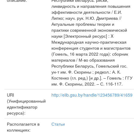
описание:
Республики Беларусь: риски,
ликвидность и направления повышения
эффективности деятельности / Е.И.
Липко; науч. рук. Н.Ю. Дмитриева //
Актуальные проблемы теории и
практики современной экономической
науки [Электронный ресурс] : X
Международная научно-практическая
конференция студентов и магистрантов
(Гомель, 16 марта 2022 года): сборник
материалов / М-во образования
Республики Беларусь, Гомельский гос.
ун-т им. Ф. Скорины ; редкол.: А. К.
Костенко (гл. ред.) [и др.]. – Гомель : ГГУ
им. Ф. Скорины, 2022. – С. 116-117.
URI
http://elib.gsu.by/handle/123456789/41659
(Унифицированный
идентификатор
ресурса):
Располагается в
Статьи
коллекциях: