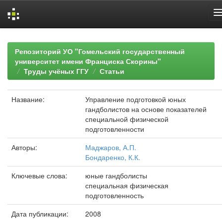
Skip
navigation
Репозиторий УО "Гомельский государственный
университет имени Франциска Скорины"
Труды учёных ГГУ
Статьи
Название:
Управление подготовкой юных
гандболистов на основе показателей
специальной физической
подготовленности
Авторы:
Маджаров, А.П.
Бондаренко, К.К.
Ключевые слова:
юные гандболисты
специальная физическая
подготовленность
Дата публикации:
2008