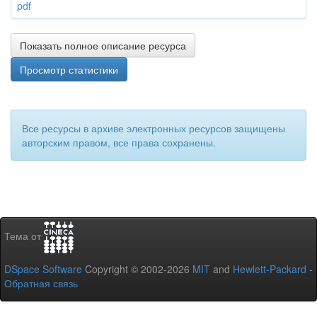
pdf
Показать полное описание ресурса
Просмотр статистики
Все ресурсы в архиве электронных ресурсов защищены
авторским правом, все права сохранены.
Тема от
DSpace Software
Copyright © 2002-2026
MIT
and
Hewlett-Packard
-
Обратная связь