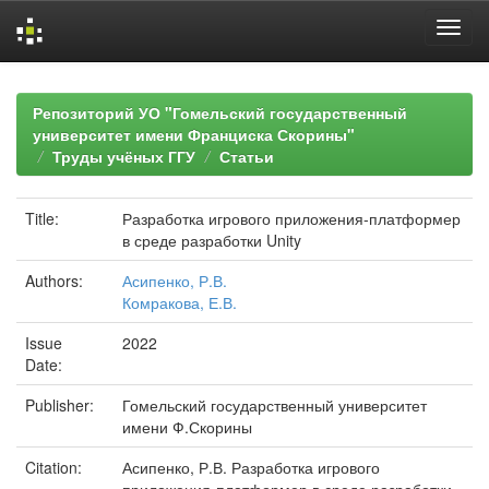
Skip
navigation
Репозиторий УО "Гомельский государственный
университет имени Франциска Скорины"
Труды учёных ГГУ
Статьи
Title:
Разработка игрового приложения-платформер
в среде разработки Unity
Authors:
Асипенко, Р.В.
Комракова, Е.В.
Issue
2022
Date:
Publisher:
Гомельский государственный университет
имени Ф.Скорины
Citation:
Асипенко, Р.В. Разработка игрового