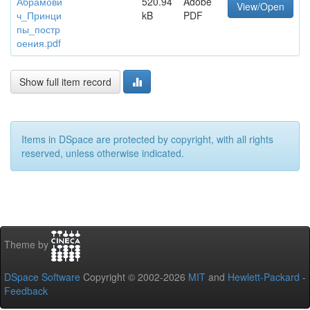
Абрамови
520.94
Adobe
View/Open
ч_Принци
kB
PDF
пы_постр
оения.pdf
Show full item record
Items in DSpace are protected by copyright, with all rights
reserved, unless otherwise indicated.
Theme by
DSpace Software
Copyright © 2002-2026
MIT
and
Hewlett-Packard
-
Feedback