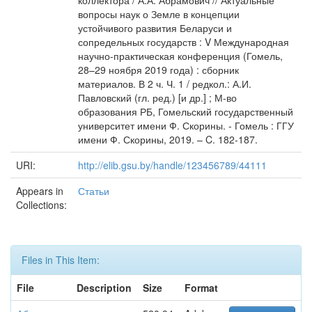
коллектора / А.А. Абрамович // Актуальные
вопросы наук о Земле в концепции
устойчивого развития Беларуси и
сопредельных государств : V Международная
научно-практическая конференция (Гомель,
28–29 ноября 2019 года) : сборник
материалов. В 2 ч. Ч. 1 / редкол.: А.И.
Павловский (гл. ред.) [и др.] ; М-во
образования РБ, Гомельский государственный
университет имени Ф. Скорины. - Гомель : ГГУ
имени Ф. Скорины, 2019. – C. 182-187.
URI:
http://elib.gsu.by/handle/123456789/44111
Appears in
Статьи
Collections:
Files in This Item:
File
Description
Size
Format