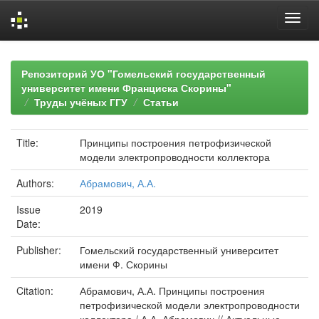
Skip
navigation
Репозиторий УО "Гомельский государственный
университет имени Франциска Скорины"
Труды учёных ГГУ
Статьи
Title:
Принципы построения петрофизической
модели электропроводности коллектора
Authors:
Абрамович, А.А.
Issue
2019
Date:
Publisher:
Гомельский государственный университет
имени Ф. Скорины
Citation:
Абрамович, А.А. Принципы построения
петрофизической модели электропроводности