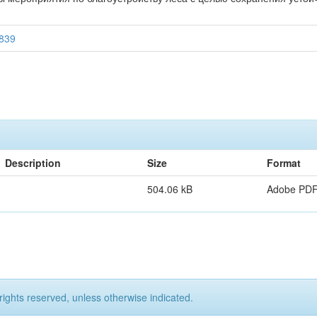
5839
Description
Size
Format
504.06 kB
Adobe PD
rights reserved, unless otherwise indicated.