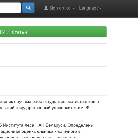
Sign on to:
Language
ГУ
Статьи
сборник научных работ студентов, магистрантов и
мельский государственный университет им. Ф.
ЛБ Института леса НАН Беларуси. Определены
ационная оценка ельника кисличного в
чивости насаждения и повышения его