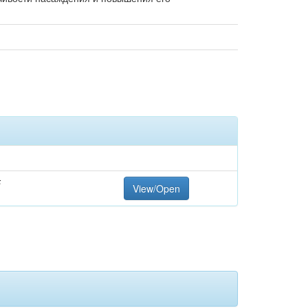
F
View/Open