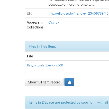
рекреационного потенциала.
URI:
http://elib.gsu.by/handle/123456789/4
Appears in
Статьи
Collections:
Files in This Item:
File
Кудрицкий_Ельник.pdf
Show full item record
Items in DSpace are protected by copyright, with all 