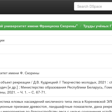
ый университет имени Франциска Скорины"
Труды учёных Г
ции
ситет имени Ф. Скорины
 объект рекреации / Д.В. Кудрицкий // Творчество молодых, 2021 : 
ородич [и др.] ; Министерство образования Республики Беларусь, Го
ы, 2021. – Ч. 1. – С. 67-71.
ристика еловых насаждений кисличного типа леса в Кореневской Э
ионные признаки древостоя, ландшафтные показатели, дана рекре
ы мероприятия по благоустройству леса с целью сохранения устой