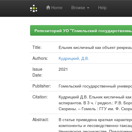
Home
Browse
Help
Skip
navigation
Репозиторий УО "Гомельский государственн
Title:
Ельник кисличный как объект рекреа
Authors:
Кудрицкий, Д.В.
Issue
2021
Date:
Publisher:
Гомельский государственный универ
Citation:
Кудрицкий Д.В. Ельник кисличный как
аспирантов. В 3 ч. / редкол.: Р.В. Б
Скорины. – Гомель : ГГУ им. Ф. Скорин
Abstract:
В статье приведена краткая характе
компоненты и лесоводственно-таксац
Ченковском лесничестве. Предложен