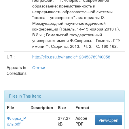
географии / Т.Г. Флерко // Современное
образование: преемственность и
непрерывность образовательной системы
"школа – университет" : материалы IX
Международной научно-методической
конференции (Гомель, 14–15 ноября 2013 г.).
В 2 ч. ; Гомельский государственный
университет имени Ф.Скорины. - Гомель : ГГУ
имени Ф. Скорины, 2013. - Ч. 2. - С. 160-162.
URI:
http://elib.gsu.by/handle/123456789/46058
Appears in
Статьи
Collections:
Files in This Item:
File
Description
Size
Format
Флерко_Р
277.27
Adobe
View/Open
оль.pdf
kB
PDF