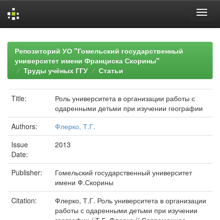
Skip
navigation
Репозиторий УО "Гомельский государственный
университет имени Франциска Скорины"
Труды учёных ГГУ
Статьи
Title:
Роль университета в организации работы с
одаренными детьми при изучении географии
Authors:
Флерко, Т.Г.
Issue
2013
Date:
Publisher:
Гомельский государственный университет
имени Ф.Скорины
Citation:
Флерко, Т.Г. Роль университета в организации
работы с одаренными детьми при изучении