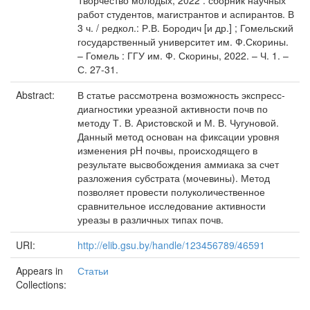
Творчество молодых, 2022 : сборник научных
работ студентов, магистрантов и аспирантов. В
3 ч. / редкол.: Р.В. Бородич [и др.] ; Гомельский
государственный университет им. Ф.Скорины.
– Гомель : ГГУ им. Ф. Скорины, 2022. – Ч. 1. –
С. 27-31.
Abstract:
В статье рассмотрена возможность экспресс-
диагностики уреазной активности почв по
методу Т. В. Аристовской и М. В. Чугуновой.
Данный метод основан на фиксации уровня
изменения pH почвы, происходящего в
результате высвобождения аммиака за счет
разложения субстрата (мочевины). Метод
позволяет провести полуколичественное
сравнительное исследование активности
уреазы в различных типах почв.
URI:
http://elib.gsu.by/handle/123456789/46591
Appears in
Статьи
Collections: