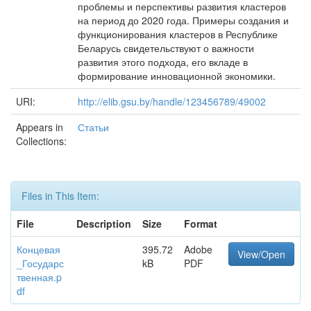
проблемы и перспективы развития кластеров
на период до 2020 года. Примеры создания и
функционирования кластеров в Республике
Беларусь свидетельствуют о важности
развития этого подхода, его вкладе в
формирование инновационной экономики.
URI:
http://elib.gsu.by/handle/123456789/49002
Appears in
Статьи
Collections:
Files in This Item:
File
Description
Size
Format
Концевая
395.72
Adobe
View/Open
_Государс
kB
PDF
твенная.p
df