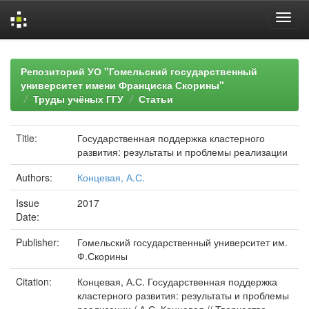
Skip
navigation
Репозиторий УО "Гомельский государственный
университет имени Франциска Скорины"
Труды учёных ГГУ
Статьи
Title:
Государственная поддержка кластерного
развития: результаты и проблемы реализации
Authors:
Концевая, А.С.
Issue
2017
Date:
Publisher:
Гомельский государственный университет им.
Ф.Скорины
Citation:
Концевая, А.С. Государственная поддержка
кластерного развития: результаты и проблемы