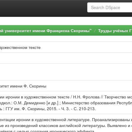
ый университет имени Франциска Скорины"
Труды учёных Г
дожественном тексте
ситет имени Ф. Скорины
и иронии в художественном тексте / Н.Н. Фролова // Творчество мо
 редкол.: О.М. Демиденко [и др.] ; Министерство образования Респу
: ГГУ им. Ф. Скорины, 2015. - Ч. 3. - С. 210-213.
ентации иронии в художественной литературе. Проанализированы
ые из произведений классиков английской литературы. Выявлено и
риёмов с целью создания иронического эффекта.