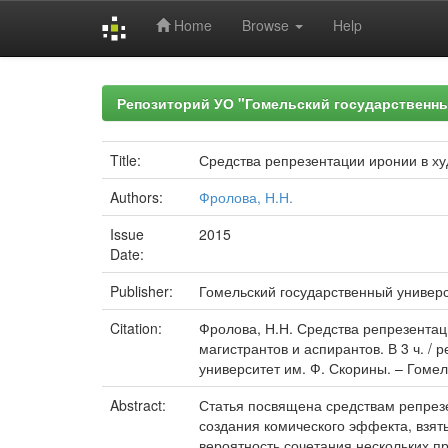
Home
Browse
Help
Skip
navigation
Репозиторий УО "Гомельский государственн
Title:
Средства репрезентации иронии в ху
Authors:
Фролова, Н.Н.
Issue
2015
Date:
Publisher:
Гомельский государственный универ
Citation:
Фролова, Н.Н. Средства репрезентаци
магистрантов и аспирантов. В 3 ч. /
университет им. Ф. Скорины. – Гомель 
Abstract:
Статья посвящена средствам репрез
создания комического эффекта, взят
вероятность сочетания нескольких п