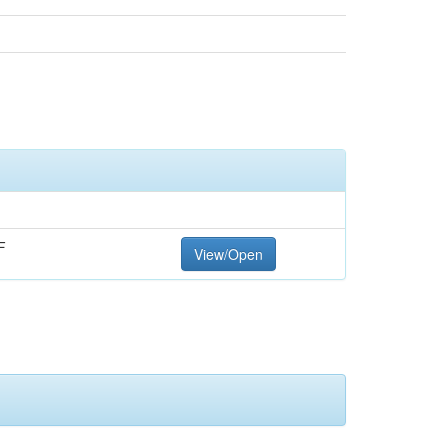
F
View/Open