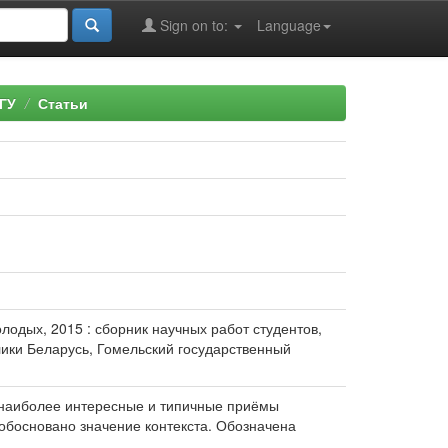
Sign on to:
Language
ГУ
Статьи
лодых, 2015 : сборник научных работ студентов,
блики Беларусь, Гомельский государственный
 наиболее интересные и типичные приёмы
 обосновано значение контекста. Обозначена