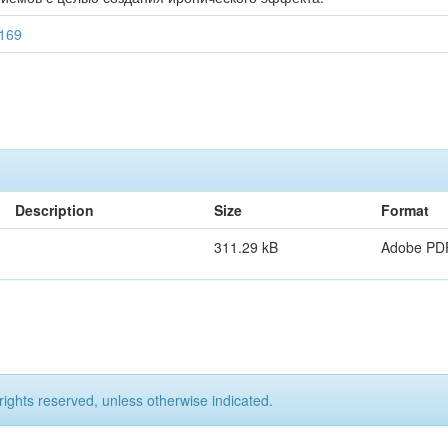
9169
Description
Size
Format
311.29 kB
Adobe PD
rights reserved, unless otherwise indicated.