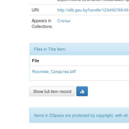
URI:
http://elib.gsu.by/handle/123456789/4
Appears in
Статьи
Collections:
Files in This Item:
File
Фролова_Средства.pdf
Show full item record
Items in DSpace are protected by copyright, with all 