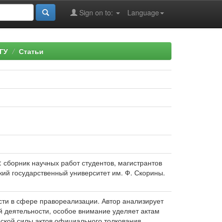
Sign on to:
Language
ГУ
Статьи
: сборник научных работ студентов, магистрантов
ьский государственный университет им. Ф. Скорины.
сти в сфере правореализации. Автор анализирует
 деятельности, особое внимание уделяет актам
ской силы актов официального толкования.