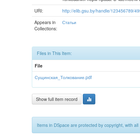
URI:
http://elib.gsu.by/handle/123456789/4
Appears in
Статьи
Collections:
Files in This Item:
File
Сущинская_Толкование.pdf
Show full item record
Items in DSpace are protected by copyright, with all 