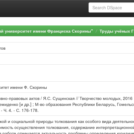
ый университет имени Франциска Скорины"
Труды учёных Г
тов
ситет имени Ф. Скорины
но-правовых актов / Я.С. Сущинская // Творчество молодых, 2016 
 Демиденко [и др.] ; М-во образования Республики Беларусь, Гомел
 Ч. 4. - С. 176-178.
ой и социальной природы толкования как особого вида деятельно
мость осуществления толкования, содержание интерпретационной
 в работе отмечается актуальность проблемы определения юридиче