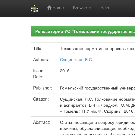
Home
Browse
Help
Skip
navigation
Репозиторий УО "Гомельский государственн
Title:
Толкование нормативно-правовых ак
Authors:
Сущинская, Я.С.
Issue
2016
Date:
Publisher:
Гомельский государственный универ
Citation:
Сущинская, Я.С. Толкование норматив
и аспирантов. В 4 ч. / редкол.: О.М.
– Гомель : ГГУ им. Ф. Скорины, 2016. -
Abstract:
Статья посвящена вопросу юридическ
причины, обуславливающие необходи
толкования норм права. В частности