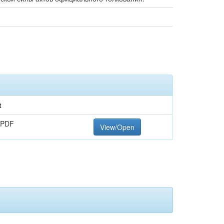
t
 PDF
View/Open