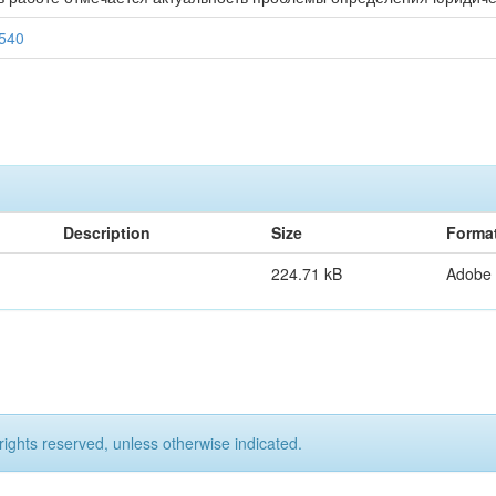
9540
Description
Size
Forma
224.71 kB
Adobe
rights reserved, unless otherwise indicated.