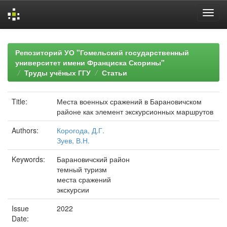
Skip
navigation
Репозиторий УО "Гомельский государственный
университет имени Франциска Скорины"
Труды учёных ГГУ
Статьи
Title:
Места военных сражений в Барановичском
районе как элемент экскурсионных маршрутов
Authors:
Корогода, Д.Г.
Зуев, В.Н.
Keywords:
Барановичский район
темный туризм
места сражений
экскурсии
Issue
2022
Date: