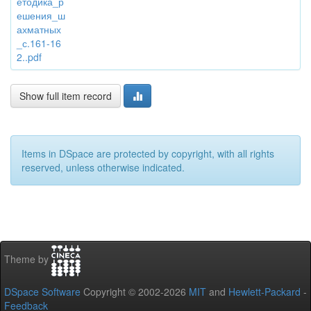
етодика_р
ешения_ш
ахматных
_с.161-16
2..pdf
Show full item record
Items in DSpace are protected by copyright, with all rights
reserved, unless otherwise indicated.
Theme by
DSpace Software
Copyright © 2002-2026
MIT
and
Hewlett-Packard
-
Feedback