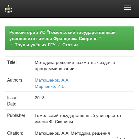
Skip
navigation
Репозиторий УО "Гомельский государственный
университет имени Франциска Скорины"
Труды учёных ГГУ
Статьи
Title:
Методика решения шахматных задач в
программировании
Authors:
Матюшенок, А.А.
Марченко, И.В.
Issue
2018
Date:
Publisher:
Гомельский государственный университет
имени Ф. Скорины
Citation:
Матюшенок, А.А. Методика решения