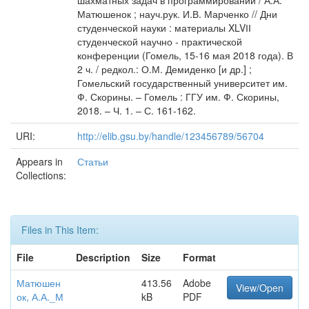
шахматных задач в программировании / А.А.
Матюшенок ; науч.рук. И.В. Марченко // Дни
студенческой науки : материалы XLVІІ
студенческой научно - практической
конференции (Гомель, 15-16 мая 2018 года). В
2 ч. / редкол.: О.М. Демиденко [и др.] ;
Гомельский государственный университет им.
Ф. Скорины. – Гомель : ГГУ им. Ф. Скорины,
2018. – Ч. 1. – С. 161-162.
URI:
http://elib.gsu.by/handle/123456789/56704
Appears in
Статьи
Collections:
Files in This Item:
File
Description
Size
Format
Матюшен
413.56
Adobe
View/Open
ок, А.А._М
kB
PDF