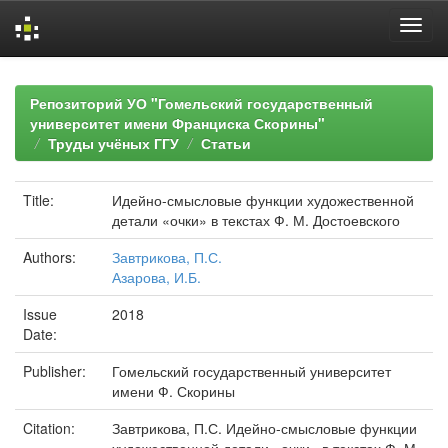
Skip
navigation
Репозиторий УО "Гомельский государственный
университет имени Франциска Скорины"
Труды учёных ГГУ
Статьи
Title:
Идейно-смысловые функции художественной
детали «очки» в текстах Ф. М. Достоевского
Authors:
Завтрикова, П.С.
Азарова, И.Б.
Issue
2018
Date:
Publisher:
Гомельский государственный университет
имени Ф. Скорины
Citation:
Завтрикова, П.С. Идейно-смысловые функции