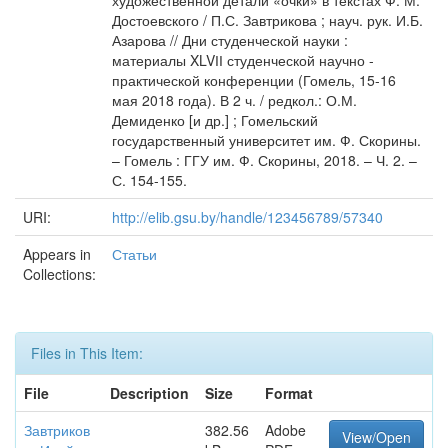
художественной детали «очки» в текстах Ф. М.
Достоевского / П.С. Завтрикова ; науч. рук. И.Б.
Азарова // Дни студенческой науки :
материалы XLVІІ студенческой научно -
практической конференции (Гомель, 15-16
мая 2018 года). В 2 ч. / редкол.: О.М.
Демиденко [и др.] ; Гомельский
государственный университет им. Ф. Скорины.
– Гомель : ГГУ им. Ф. Скорины, 2018. – Ч. 2. –
С. 154-155.
URI:
http://elib.gsu.by/handle/123456789/57340
Appears in
Статьи
Collections:
Files in This Item:
File
Description
Size
Format
Завтриков
382.56
Adobe
View/Open