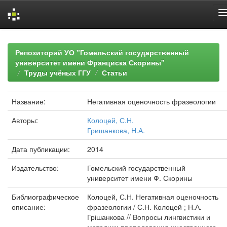
Skip
navigation
Репозиторий УО "Гомельский государственный
университет имени Франциска Скорины"
Труды учёных ГГУ
Статьи
Название:
Негативная оценочность фразеологии
Авторы:
Колоцей, С.Н.
Гришанкова, Н.А.
Дата публикации:
2014
Издательство:
Гомельский государственный
университет имени Ф. Скорины
Библиографическое
Колоцей, С.Н. Негативная оценочность
описание:
фразеологии / С.Н. Колоцей ; Н.А.
Грішанкова // Вопросы лингвистики и