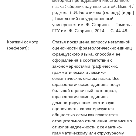
методики преподавания иностранного
языка : сборник научных статей. Вып. 4 /
редкол.: Л.И. Богатикова (гл. ред.) [и др.]
; Гомельский государственный
университет им. Ф. Скорины. – Гомель :
ГГУ им. Ф. Скорины, 2014. – С. 44-48.
Краткий осмотр
Статья посвящена вопросу негативной
(реферат):
оценочности фразеологических единиц
французского языка, способам ее
оформления в соответствии с
закономерностями графических,
грамматических и лексико-
семантических систем языка. Все
фразеологические единицы несут
большой оценочный потенциал,
фразеологические единицы,
демонстрирующие негативную
оценочность, характеризуются
общностью семы как показателя
отрицательного отношения независимо
от ихпринадлежности к семантико-
грамматическому или структурному