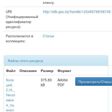
классу.
URI
http://elib.gsu.by/handle/123456789/58745
(Унифицированный
идентификатор
ресурса):
Располагается в
Статьи
коллекциях:
Файлы этого ресурса:
Файл
Описание
Размер
Формат
Коло
375.83
Adobe
Просмотреть/Откры
цей,
kB
PDF
С.Н._
Негат
ивна
я_оц
еноч