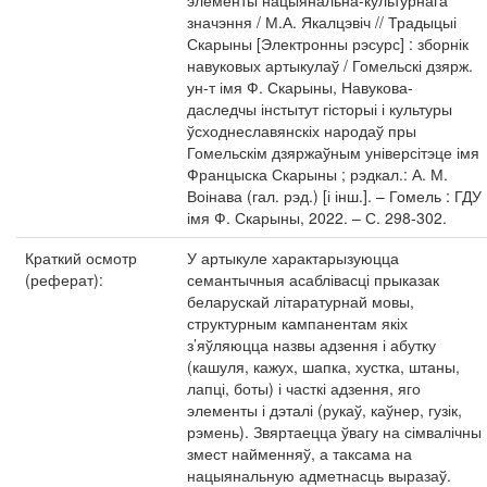
элементы нацыянальна-культурнага
значэння / М.А. Якалцэвіч // Традыцыі
Скарыны [Электронны рэсурс] : зборнік
навуковых артыкулаў / Гомельскі дзярж.
ун-т імя Ф. Скарыны, Навукова-
даследчы інстытут гісторыі і культуры
ўсходнеславянскіх народаў пры
Гомельскім дзяржаўным універсітэце імя
Францыска Скарыны ; рэдкал.: А. М.
Воінава (гал. рэд.) [і інш.]. – Гомель : ГДУ
імя Ф. Скарыны, 2022. – С. 298-302.
Краткий осмотр
У артыкуле характарызуюцца
(реферат):
семантычныя асаблівасці прыказак
беларускай літаратурнай мовы,
структурным кампанентам якіх
з’яўляюцца назвы адзення і абутку
(кашуля, кажух, шапка, хустка, штаны,
лапці, боты) і часткі адзення, яго
элементы і дэталі (рукаў, каўнер, гузік,
рэмень). Звяртаецца ўвагу на сімвалічны
змест найменняў, а таксама на
нацыянальную адметнасць выразаў.