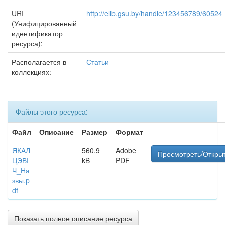
URI
http://elib.gsu.by/handle/123456789/60524
(Унифицированный
идентификатор
ресурса):
Располагается в
Статьи
коллекциях:
Файлы этого ресурса:
Файл
Описание
Размер
Формат
ЯКАЛ
560.9
Adobe
Просмотреть/Откры
ЦЭВІ
kB
PDF
Ч_На
звы.p
df
Показать полное описание ресурса