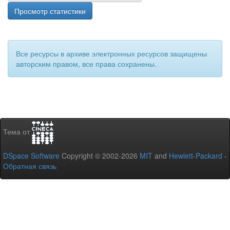
Просмотр статистики
Все ресурсы в архиве электронных ресурсов защищены
авторским правом, все права сохранены.
Тема от
DSpace Software
Copyright © 2002-2026
MIT
and
Hewlett-Packard
-
Обратная связь