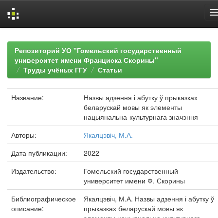
Skip
navigation
Репозиторий УО "Гомельский государственный
университет имени Франциска Скорины"
Труды учёных ГГУ
Статьи
Название:
Назвы адзення і абутку ў прыказках
беларускай мовы як элементы
нацыянальна-культурнага значэння
Авторы:
Якалцэвіч, М.А.
Дата публикации:
2022
Издательство:
Гомельский государственный
университет имени Ф. Скорины
Библиографическое
Якалцэвіч, М.А. Назвы адзення і абутку ў
описание:
прыказках беларускай мовы як