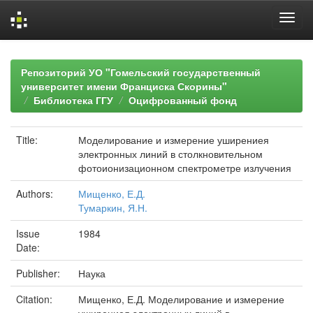
Skip
navigation
Репозиторий УО "Гомельский государственный
университет имени Франциска Скорины"
Библиотека ГГУ
Оцифрованный фонд
Title:
Моделирование и измерение уширениея
электронных линий в столкновительном
фотоионизационном спектрометре излучения
Authors:
Мищенко, Е.Д.
Тумаркин, Я.Н.
Issue
1984
Date:
Publisher:
Наука
Citation:
Мищенко, Е.Д. Моделирование и измерение