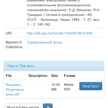
уширениея электронных линий в
столкновительном фотоионизационном
спектрометре излучения / Е.Д. Мищенко, Я.Н.
Тумаркин // Оптика и спектроскопия / АН
СССР. - Ленинград : Наука, 1984. - Т. 57, вып.
1. - С. 160-162.
URI:
http://elib.gsu.by/handle/123456789/61959
Appears in
Оцифрованный фонд
Collections:
Files in This Item:
File
Description
Size
Format
Мищенко_
16.93
Adobe
View/Open
Моделиров
MB
PDF
ание.pdf
Show full item record