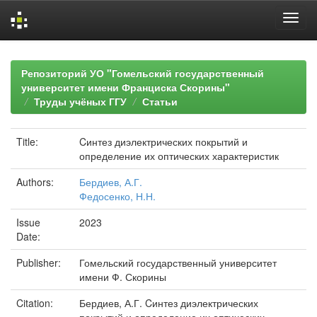
Skip
navigation
Репозиторий УО "Гомельский государственный
университет имени Франциска Скорины"
Труды учёных ГГУ
Статьи
Title:
Cинтез диэлектрических покрытий и
определение их оптических характеристик
Authors:
Бердиев, А.Г.
Федосенко, Н.Н.
Issue
2023
Date:
Publisher:
Гомельский государственный университет
имени Ф. Скорины
Citation:
Бердиев, А.Г. Cинтез диэлектрических