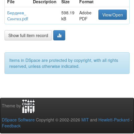
File
Description
Size
Format
Бердиев_
598.19
Adobe
View/Open
Синтез.pdf
kB
PDF
Show full item record
Items in DSpace are protected by copyright, with all rights
reserved, unless otherwise indicated.
Theme by
DSpace Software
Copyright © 2002-2026
MIT
and
Hewlett-Packard
-
Feedback