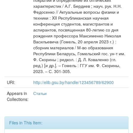
покрытий и определение их оптических
характеристик / А.Г. Бердиев ; науч. рук. Н.Н.
Федосенко // Актуальные вопросы физики и
техники : XII Республиканская научная
конференция студентов, магистрантов и
аспирантов, посвященная 80-летию со дня
рождения профессора Максименко Николая
Васильевича (Гомель, 20 апреля 2023 г.) :
сборник материалов / М-во образования
Республики Беларусь, Гомельский гос. ун-т им.
Ф. Скорины ; редкол. : Д. Л. Коваленко (гл.
ред.) [и др.]. – Гомель : ГГУ им. Ф. Скорины,
2023. – С. 301-305.
URI:
http://elib.gsu.by/handle/123456789/62900
Appears in
Статьи
Collections:
Files in This Item: