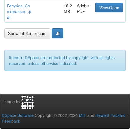
Голубев_Сп
18.2
Adobe
View/Open
ектрально-.p
MB
PDF
df
Show full item record
Items in DSpace are protected by copyright, with all rights
reserved, unless otherwise indicated.
Theme by
DSpace Software
Copyright © 2002-2026
MIT
and
Hewlett-Packard
-
Feedback