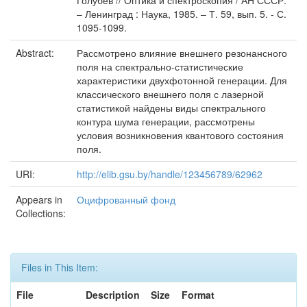
Голубев // Оптика и спектроскопия / АН СССР.
– Ленинград : Наука, 1985. – Т. 59, вып. 5. - С.
1095-1099.
Abstract:
Рассмотрено влияние внешнего резонансного
поля на спектрально-статистические
характеристики двухфотонной генерации. Для
классического внешнего поля с лазерной
статистикой найдены виды спектрального
контура шума генерации, рассмотрены
условия возникновения квантового состояния
поля.
URI:
http://elib.gsu.by/handle/123456789/62962
Appears in
Оцифрованный фонд
Collections:
Files in This Item:
File
Description
Size
Format