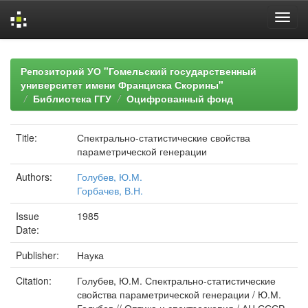
Skip
navigation
Репозиторий УО "Гомельский государственный
университет имени Франциска Скорины"
Библиотека ГГУ
Оцифрованный фонд
Title:
Спектрально-статистические свойства
параметрической генерации
Authors:
Голубев, Ю.М.
Горбачев, В.Н.
Issue
1985
Date:
Publisher:
Наука
Citation:
Голубев, Ю.М. Спектрально-статистические
свойства параметрической генерации / Ю.М.