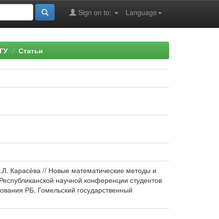
Sign on to:
Language
ГУ
Статьи
.Л. Карасѐва // Новые математические методы и
 Республиканской научной конференции студентов
разования РБ, Гомельский государственный