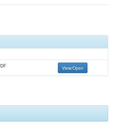
PDF
View/Open