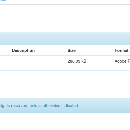
Description
Size
Format
286.03 kB
Adobe 
rights reserved, unless otherwise indicated.