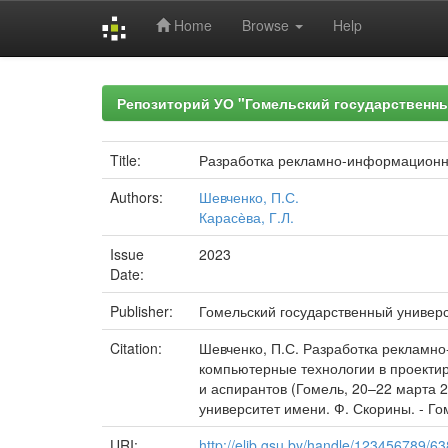
Home
Browse
Help
Skip
navigation
Репозиторий УО "Гомельский государственн
Title:
Разработка рекламно-информационно
Authors:
Шевченко, П.С.
Карасѐва, Г.Л.
Issue
2023
Date:
Publisher:
Гомельский государственный универ
Citation:
Шевченко, П.С. Разработка рекламно
компьютерные технологии в проектир
и аспирантов (Гомель, 20–22 марта 20
университет имени. Ф. Скорины. - Гоме
URI:
http://elib.gsu.by/handle/123456789/6