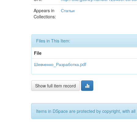
Appears in
Статьи
Collections:
Files in This Item:
File
Шевченко_Разработка.pdf
Show full item record
Items in DSpace are protected by copyright, with all 