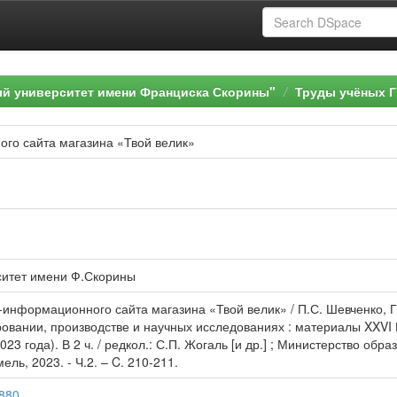
ый университет имени Франциска Скорины"
Труды учёных Г
го сайта магазина «Твой велик»
ситет имени Ф.Скорины
-информационного сайта магазина «Твой велик» / П.С. Шевченко, Г
овании, производстве и научных исследованиях : материалы XXVI
23 года). В 2 ч. / редкол.: С.П. Жогаль [и др.] ; Министерство об
ль, 2023. - Ч.2. – C. 210-211.
3880