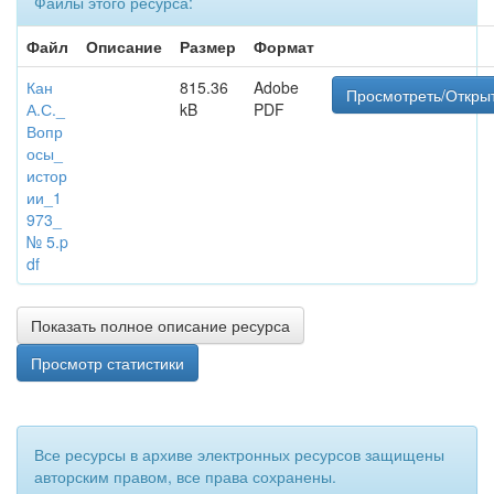
Файлы этого ресурса:
Файл
Описание
Размер
Формат
Кан
815.36
Adobe
Просмотреть/Откры
А.С._
kB
PDF
Вопр
осы_
истор
ии_1
973_
№ 5.p
df
Показать полное описание ресурса
Просмотр статистики
Все ресурсы в архиве электронных ресурсов защищены
авторским правом, все права сохранены.