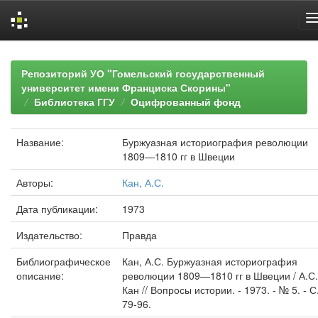
Skip
navigation
Репозиторий УО "Гомельский государственный
университет имени Франциска Скорины"
Библиотека ГГУ
Оцифрованный фонд
Название:
Буржуазная историография революции
1809—1810 гг в Швеции
Авторы:
Кан, А.С.
Дата публикации:
1973
Издательство:
Правда
Библиографическое
Кан, А.С. Буржуазная историография
описание:
революции 1809—1810 гг в Швеции / А.С.
Кан // Вопросы истории. - 1973. - № 5. - С
79-96.