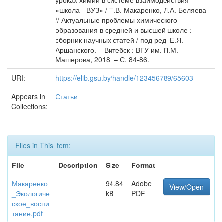
уроках химии в системе взаимодействия
«школа - ВУЗ» / Т.В. Макаренко, Л.А. Беляева
// Актуальные проблемы химического
образования в средней и высшей школе :
сборник научных статей / под ред. Е.Я.
Аршанского. – Витебск : ВГУ им. П.М.
Машерова, 2018. – С. 84-86.
URI:
https://elib.gsu.by/handle/123456789/65603
Appears in
Статьи
Collections:
Files in This Item:
File
Description
Size
Format
Макаренко
94.84
Adobe
View/Open
_Экологиче
kB
PDF
ское_воспи
тание.pdf