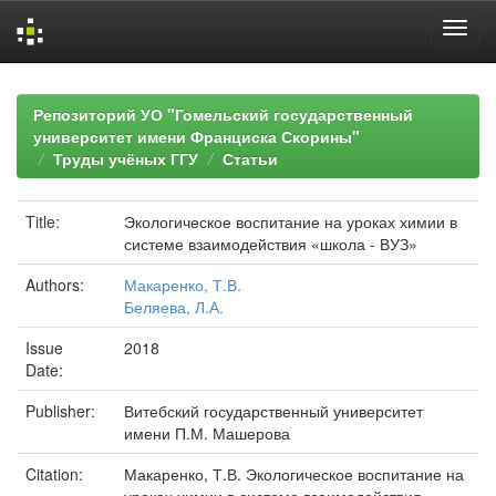
Skip
navigation
Репозиторий УО "Гомельский государственный
университет имени Франциска Скорины"
Труды учёных ГГУ
Статьи
Title:
Экологическое воспитание на уроках химии в
системе взаимодействия «школа - ВУЗ»
Authors:
Макаренко, Т.В.
Беляева, Л.А.
Issue
2018
Date:
Publisher:
Витебский государственный университет
имени П.М. Машерова
Citation:
Макаренко, Т.В. Экологическое воспитание на