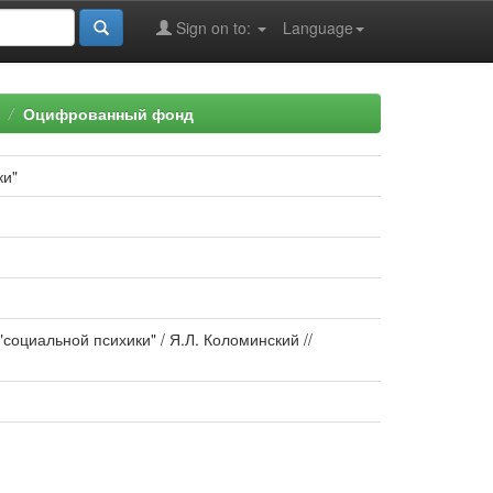
Sign on to:
Language
Оцифрованный фонд
ки"
циальной психики" / Я.Л. Коломинский //