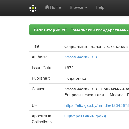
Home
Browse
Help
Skip
navigation
Репозиторий УО "Гомельский государственн
Title:
Социальные эталоны как стабил
Authors:
Коломинский, Я.Л.
Issue Date:
1972
Publisher:
Педагогика
Citation:
Коломинский, Я.Л. Социальные э
Вопросы психологии. – Москва : Пе
URI:
https://elib.gsu.by/handle/123456
Appears in
Оцифрованный фонд
Collections: