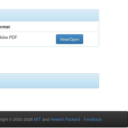
ormat
dobe PDF
View/Open
right © 2002-2026
MIT
and
Hewlett-Packard
-
Feedback