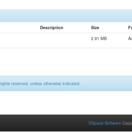
Description
Size
F
2.91 MB
A
rights reserved, unless otherwise indicated.
DSpace Software
Copy