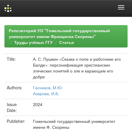
Skip
navigation
Репозиторий УО "Гомельский государственный
университет имени Франциска Скорины"
Труды учёных ГГУ
Статьи
Title:
А. С. Пушкин «Cказка о попе и работнике его
Балде»: персонификация христианских
этических понятий о зле и карающем его
добре
Authors:
Гасников, М.Ю.
Азарова, И.Б.
Issue
2024
Date:
Publisher:
Гомельский государственный университет
имени Ф. Скорины