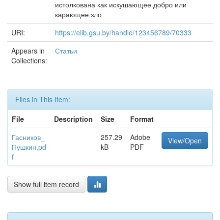
истолкована как искушающее добро или
карающее зло
URI:
https://elib.gsu.by/handle/123456789/70333
Appears in
Статьи
Collections:
Files in This Item:
File
Description
Size
Format
Гасников_
257.29
Adobe
View/Open
Пушкин.pd
kB
PDF
f
Show full item record