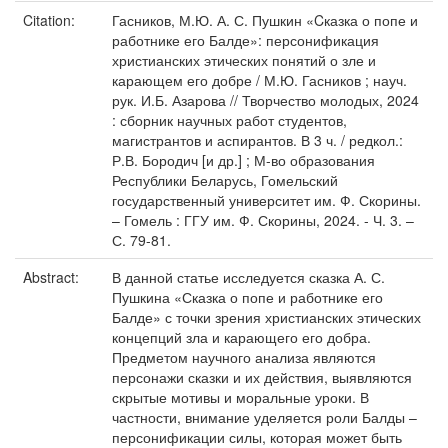
Citation:
Гасников, М.Ю. А. С. Пушкин «Cказка о попе и
работнике его Балде»: персонификация
христианских этических понятий о зле и
карающем его добре / М.Ю. Гасников ; науч.
рук. И.Б. Азарова // Творчество молодых, 2024
: сборник научных работ студентов,
магистрантов и аспирантов. В 3 ч. / редкол.:
Р.В. Бородич [и др.] ; М-во образования
Республики Беларусь, Гомельский
государственный университет им. Ф. Скорины.
– Гомель : ГГУ им. Ф. Скорины, 2024. - Ч. 3. –
С. 79-81.
Abstract:
В данной статье исследуется сказка А. С.
Пушкина «Сказка о попе и работнике его
Балде» с точки зрения христианских этических
концепций зла и карающего его добра.
Предметом научного анализа являются
персонажи сказки и их действия, выявляются
скрытые мотивы и моральные уроки. В
частности, внимание уделяется роли Балды –
персонификации силы, которая может быть