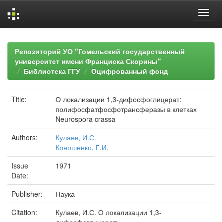
Skip
navigation
Репозиторий УО "Гомельский государственный
университет имени Франциска Скорины"
Библиотека ГГУ
Оцифрованный фонд
Title:
О локализации 1,3-дифосфоглицерат:
полифосфатфосфотрансферазы в клетках
Neurospora crassa
Authors:
Кулаев, И.С.
Коношенко, Г.И.
Issue
1971
Date:
Publisher:
Наука
Citation:
Кулаев, И.С. О локализации 1,3-