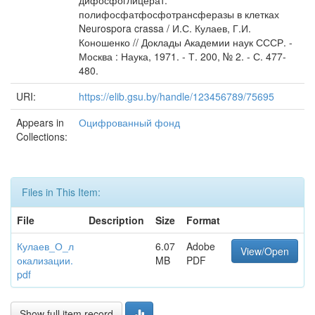
дифосфоглицерат:
полифосфатфосфотрансферазы в клетках
Neurospora crassa / И.С. Кулаев, Г.И.
Коношенко // Доклады Академии наук СССР. -
Москва : Наука, 1971. - Т. 200, № 2. - С. 477-
480.
URI:
https://elib.gsu.by/handle/123456789/75695
Appears in
Оцифрованный фонд
Collections:
Files in This Item:
File
Description
Size
Format
Кулаев_О_л
6.07
Adobe
View/Open
окализации.
MB
PDF
pdf
Show full item record