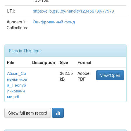
133-139.
URI:
https://elib.gsu.by/handle/123456789/77979
Appears in
Оцифрованный фонд
Collections:
Files in This Item:
File
Description
Size
Format
Айзин_Си
362.55
Adobe
View/Open
нельников
kB
PDF
а_Неопуб
ликованн
ые.pdf
Show full item record