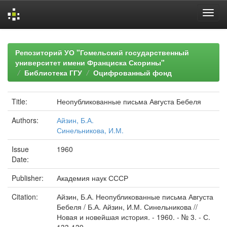
Skip
navigation
Репозиторий УО "Гомельский государственный
университет имени Франциска Скорины"
Библиотека ГГУ
Оцифрованный фонд
Title:
Неопубликованные письма Августа Бебеля
Authors:
Айзин, Б.А.
Синельникова, И.М.
Issue
1960
Date:
Publisher:
Академия наук СССР
Citation:
Айзин, Б.А. Неопубликованные письма Августа
Бебеля / Б.А. Айзин, И.М. Синельникова //
Новая и новейшая история. - 1960. - № 3. - С.