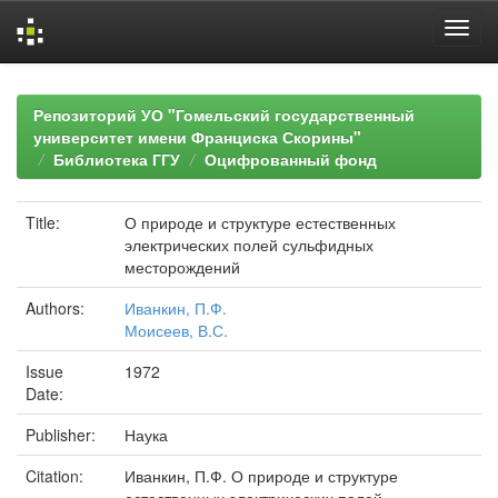
Skip
navigation
Репозиторий УО "Гомельский государственный
университет имени Франциска Скорины"
Библиотека ГГУ
Оцифрованный фонд
Title:
О природе и структуре естественных
электрических полей сульфидных
месторождений
Authors:
Иванкин, П.Ф.
Моисеев, В.С.
Issue
1972
Date:
Publisher:
Наука
Citation:
Иванкин, П.Ф. О природе и структуре