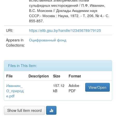
естественных электрических полей
сульфидных месторождений / П.Ф. Иванкин,
В.С. Моисеев // Доклады Академии наук
СССР.- Москва : Наука, 1972. - Т. 206, № 4.- С.
855-857.
URI:
https://elib.gsu.by/handle/123456789/79125
Appears in
Оцифрованный фонд
Collections:
Files in This Item:
File
Description
Size
Format
Иванкин_
157.12
Adobe
View/Open
О_природ
kB
PDF
е.pdf
Show full item record