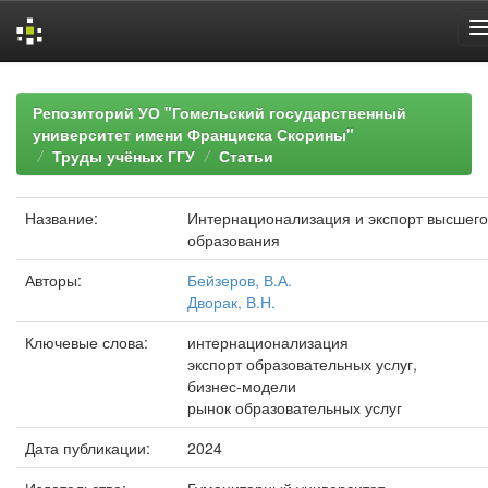
Skip
navigation
Репозиторий УО "Гомельский государственный
университет имени Франциска Скорины"
Труды учёных ГГУ
Статьи
Название:
Интернационализация и экспорт высшего
образования
Авторы:
Бейзеров, В.А.
Дворак, В.Н.
Ключевые слова:
интернационализация
экспорт образовательных услуг,
бизнес-модели
рынок образовательных услуг
Дата публикации:
2024