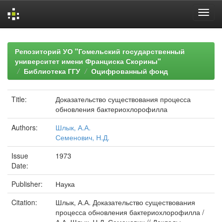
Skip
navigation
Репозиторий УО "Гомельский государственный
университет имени Франциска Скорины"
Библиотека ГГУ
Оцифрованный фонд
Title:
Доказательство существования процесса
обновления бактериохлорофилла
Authors:
Шлык, А.А.
Семенович, Н.Д.
Issue
1973
Date:
Publisher:
Наука
Citation:
Шлык, А.А. Доказательство существования
процесса обновления бактериохлорофилла /