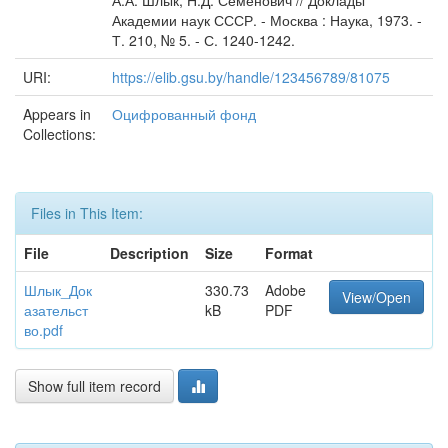
А.А. Шлык, Н.Д. Семенович // Доклады
Академии наук СССР. - Москва : Наука, 1973. -
Т. 210, № 5. - С. 1240-1242.
URI:
https://elib.gsu.by/handle/123456789/81075
Appears in
Оцифрованный фонд
Collections:
Files in This Item:
File
Description
Size
Format
Шлык_Док
330.73
Adobe
View/Open
азательст
kB
PDF
во.pdf
Show full item record