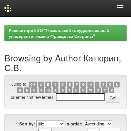
Skip
navigation
Репозиторий УО "Гомельский государственный
университет имени Франциска Скорины"
Browsing by Author Катюрин,
С.В.
Jump to:
0-9
A
B
C
D
E
F
G
H
I
J
K
L
M
N
O
P
Q
R
S
T
U
V
W
X
Y
Z
or enter first few letters:
Sort by:
In order: