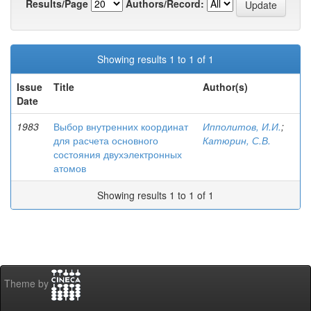
Results/Page
Authors/Record:
Showing results 1 to 1 of 1
Issue
Title
Author(s)
Date
1983
Выбор внутренних координат
Ипполитов, И.И.
;
для расчета основного
Катюрин, С.В.
состояния двухэлектронных
атомов
Showing results 1 to 1 of 1
Theme by