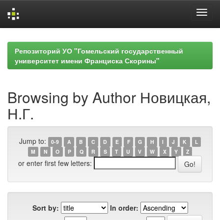
Skip
navigation
Репозиторий УО "Гомельский государственный
университет имени Франциска Скорины"
Browsing by Author Новицкая,
Н.Г.
Jump to:
0-9
A
B
C
D
E
F
G
H
I
J
K
L
M
N
O
P
Q
R
S
T
U
V
W
X
Y
Z
or enter first few letters:
Sort by:
In order: